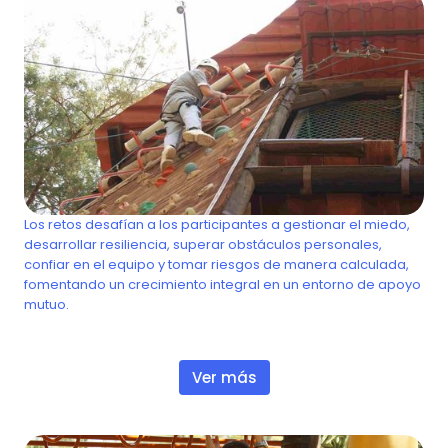
Retos
Los retos desafían a los participantes a gestionar el miedo,
ión,
desarrollar resiliencia, superar obstáculos personales,
ajo
confiar en el equipo y tomar riesgos de manera calculada,
as
fomentando un crecimiento integral en un entorno de apoyo
mutuo.
Ver más