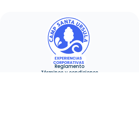
Reglamento
Términos y condiciones
Aviso de privacidad
Contacto
Teléfonos
+52 557 330 0254
Camino a Portezuelo s/n Col. Planta del Carmen Cerro de San
Pedro San Luis Potosí, México
Redes Sociales
Únete al staff
Somos miembros de: