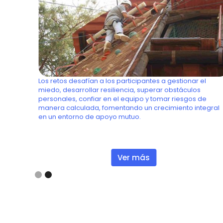
ión, el
Retos
Los retos desafían a los participantes a gestionar el
miedo, desarrollar resiliencia, superar obstáculos
ico y
personales, confiar en el equipo y tomar riesgos de
ute.
manera calculada, fomentando un crecimiento integral
en un entorno de apoyo mutuo.
Ver más
Slide 2 of 2.