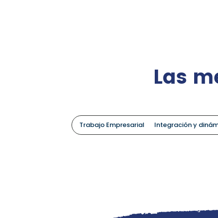
Las m
Trabajo Empresarial
Integración y diná
⁠Programas T