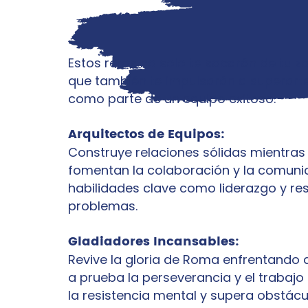
Estos retos no solo te sacarán de tu z
que también te impulsarán a superart
como parte de un equipo exitoso.
Arquitectos de Equipos:
Construye relaciones sólidas mientras
fomentan la colaboración y la comunic
habilidades clave como liderazgo y re
problemas.
Gladiadores Incansables:
Revive la gloria de Roma enfrentando
a prueba la perseverancia y el trabajo
la resistencia mental y supera obstácul