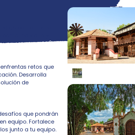
ona de confort, sino
e como individuo y
 enfrentas retos que
ación. Desarrolla
solución de
 desafíos que pondrán
 en equipo. Fortalece
os junto a tu equipo.